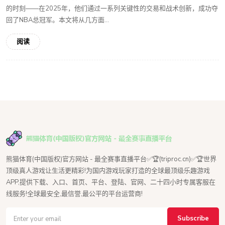
的时刻——在2025年，他们通过一系列关键性的交易和战术创新，成功夺
回了NBA总冠军。本文将从几方面...
阅读
熊猫体育(中国版权)官方网站 - 最全赛事直播平台✅🏆(triproc.cn)✅🏆世界
顶级真人游戏让生活更精彩!为国内游戏玩家打造的全球最顶级乐趣游戏
APP,提供下载、入口、首页、平台、登陆、官网、二十四小时专属客服在
线服务!全球最安全,最信誉,最公平的平台运营商!
Subscribe