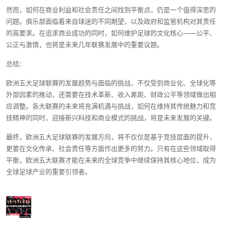
然而，如何在商业利益和社会责任之间找到平衡点，仍是一个值得深思的
问题。俱乐部面临着来自球迷的不同期望，以及政府和监管机构对其责任
的高要求。在追求商业成功的同时，如何维护足球的文化核心——公平、
公正与激情，也将是未来几年联赛发展中的重要议题。
总结：
欧洲五大足球联赛的发展趋势与面临的挑战，不仅受到商业化、全球化等
外部因素的推动，还需要在技术革新、收入差距、财政公平等领域做出相
应调整。各大联赛的未来将充满机遇与挑战，如何在维持其传统魅力和竞
技精神的同时，迎接新兴科技和商业模式的挑战，将是未来发展的关键。
最终，欧洲五大足球联赛的发展方向，将不仅仅是基于竞技层面的提升，
更要在文化传承、社会责任等方面作出更多的努力。只有在这些领域取得
平衡，欧洲五大联赛才能在未来的全球竞争中继续保持其核心地位，成为
全球足球产业的重要引领者。