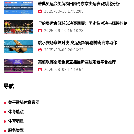
雅典奥运会奖牌榜回顾与东京奥运表现对比分析
2025-09-10 17:52:09
里约奥运会篮球总决赛回顾：历史性对决与辉煌时刻
2025-09-10 15:48:23
跳水赛场巅峰对决 奥运冠军再创神奇高难动作
2025-09-09 20:06:23
英超联赛全场免费直播最新在线观看平台推荐
2025-09-09 17:49:54
导航
关于熊猫体育官网
体育热点
体育明星
服务类型