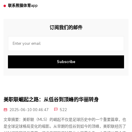
联系熊猫体育app
订阅我们的邮件
Subscribe
美职联崛起之路：从低谷到顶峰的华丽转身
2025-06-10 00:46:47
522
文章摘要：美职联（MLS）的崛起不仅是足球历史中的一个重要篇章，也
是全球足球格局变化的缩影。从早期的低谷到如今的顶峰，美职联经历了