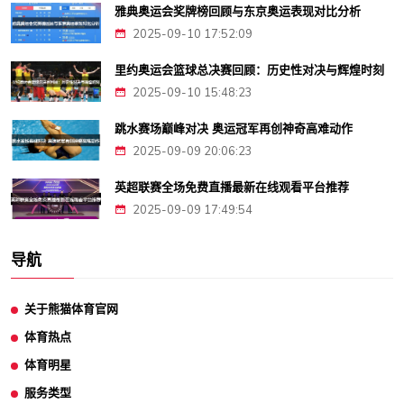
雅典奥运会奖牌榜回顾与东京奥运表现对比分析
2025-09-10 17:52:09
里约奥运会篮球总决赛回顾：历史性对决与辉煌时刻
2025-09-10 15:48:23
跳水赛场巅峰对决 奥运冠军再创神奇高难动作
2025-09-09 20:06:23
英超联赛全场免费直播最新在线观看平台推荐
2025-09-09 17:49:54
导航
关于熊猫体育官网
体育热点
体育明星
服务类型