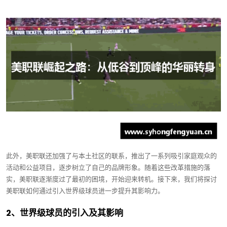
此外，美职联还加强了与本土社区的联系，推出了一系列吸引家庭观众的
活动和公益项目，逐步树立了自己的品牌形象。随着这些改革措施的落
实，美职联逐渐度过了最初的困境，开始迎来转机。接下来，我们将探讨
美职联如何通过引入世界级球员进一步提升其影响力。
2、世界级球员的引入及其影响