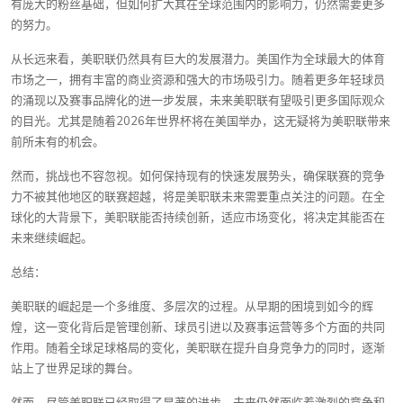
有庞大的粉丝基础，但如何扩大其在全球范围内的影响力，仍然需要更多
的努力。
从长远来看，美职联仍然具有巨大的发展潜力。美国作为全球最大的体育
市场之一，拥有丰富的商业资源和强大的市场吸引力。随着更多年轻球员
的涌现以及赛事品牌化的进一步发展，未来美职联有望吸引更多国际观众
的目光。尤其是随着2026年世界杯将在美国举办，这无疑将为美职联带来
前所未有的机会。
然而，挑战也不容忽视。如何保持现有的快速发展势头，确保联赛的竞争
力不被其他地区的联赛超越，将是美职联未来需要重点关注的问题。在全
球化的大背景下，美职联能否持续创新，适应市场变化，将决定其能否在
未来继续崛起。
总结：
美职联的崛起是一个多维度、多层次的过程。从早期的困境到如今的辉
煌，这一变化背后是管理创新、球员引进以及赛事运营等多个方面的共同
作用。随着全球足球格局的变化，美职联在提升自身竞争力的同时，逐渐
站上了世界足球的舞台。
然而，尽管美职联已经取得了显著的进步，未来仍然面临着激烈的竞争和