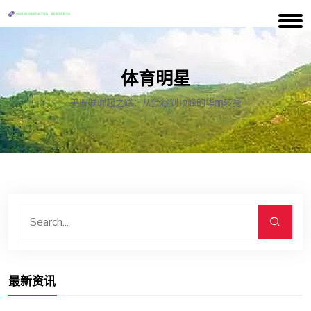
体育明星
美职联崛起之路：从低谷到顶峰的华丽转身
最新资讯