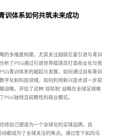
青训体系如何共筑未来成功
战略的多维度构建，尤其关注超级巨星引进与青训
分析了PSG通过引进世界级球员打造商业化与竞
PSG青训体系的崛起与发展，如何通过自有青训
于数字化和科技领域，如何利用新兴技术进一步提
展战略，评估了这种“双轨制”战略在全球足球格
了PSG独特且前瞻性的商业模式。
成功将自己塑造为一个全球化的足球品牌。自
会活动都成为了全球关注的焦点。通过签下如内马