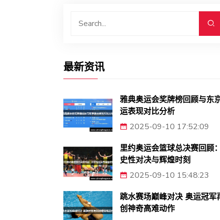
最新资讯
雅典奥运会奖牌榜回顾与东
运表现对比分析
2025-09-10 17:52:09
里约奥运会篮球总决赛回顾
史性对决与辉煌时刻
2025-09-10 15:48:23
跳水赛场巅峰对决 奥运冠军
创神奇高难动作