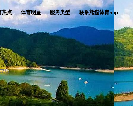
育热点
体育明星
服务类型
联系熊猫体育app
成功