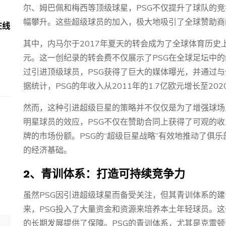
尔、姆巴佩和梅西等顶级球星，PSG不仅提升了球队的
幅攀升。这些超级球员的加入，极大地吸引了全球赞助商
在线
其中，内马尔于2017年夏天的转会成为了全球体育历史上
元。这一创纪录的转会费不仅展示了PSG在全球足坛中
过引进顶级球员，PSG获得了巨大的媒体曝光，并通过
据统计，PSG的年收入从2011年的1.7亿欧元增长至20
然而，这种引进超级巨星的策略并不仅仅是为了增强球场
明星球员的效应，PSG不仅在赞助合同上获得了可观的
牌的市场份额。PSG的“超级巨星战略”有效地推动了俱
的经济基础。
2、青训体系：打造可持续竞争力
虽然PSG因引进超级球星而备受关注，但其青训体系的
来，PSG投入了大量资金和资源来培养本土年轻球员。
的长期发展提供了保障。PSG的青训体系，尤其是克雷