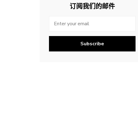
订阅我们的邮件
Subscribe