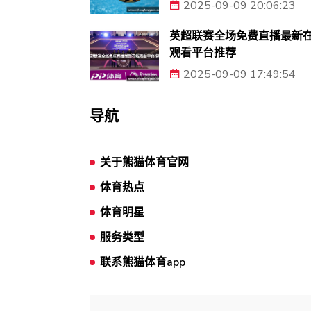
2025-09-09 20:06:23
英超联赛全场免费直播最新
观看平台推荐
2025-09-09 17:49:54
导航
关于熊猫体育官网
体育热点
体育明星
服务类型
联系熊猫体育app