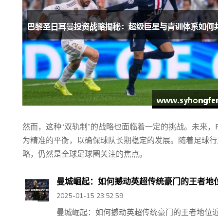
然而，这种“双轨制”的战略也面临着一定的挑战。未来，
为精准的平衡，以确保球队长期稳定的发展。随着足球行
略，仍然是全球足球圈关注的焦点。
曼城崛起：如何撼动英超传统豪门的王者地
2025-01-15 23:52:59
曼城崛起：如何撼动英超传统豪门的王者地位