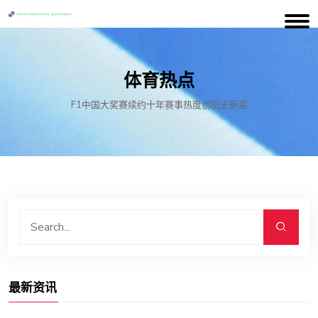
体育热点
F1中国大奖赛续约十年赛事热度创历史新高
最新资讯