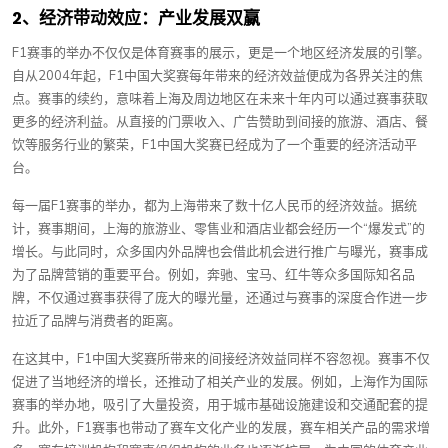
2、经济带动效应：产业发展双赢
F1赛事的举办不仅仅是体育赛事的展示，更是一个地区经济发展的引擎。
自从2004年起，F1中国大奖赛每年带来的经济效益便成为各界关注的焦
点。赛事的续约，意味着上海及周边地区在未来十年内可以通过赛事获取
更多的经济利益。从直接的门票收入、广告赞助到间接的旅游、酒店、餐
饮等服务行业的繁荣，F1中国大奖赛已经成为了一个重要的经济活动平
台。
每一届F1赛事的举办，都为上海带来了数十亿人民币的经济效益。据统
计，赛事期间，上海的旅游业、零售业和酒店业都会经历一个“爆发式”的
增长。与此同时，众多国内外品牌也会借此机会进行推广与曝光，赛事成
为了品牌营销的重要平台。例如，奔驰、宝马、红牛等众多国际知名品
牌，不仅通过赛事获得了庞大的曝光量，还通过与赛事的深度合作进一步
拉近了品牌与消费者的距离。
在这其中，F1中国大奖赛所带来的间接经济效益同样不容忽视。赛事不仅
促进了当地经济的增长，还推动了相关产业的发展。例如，上海作为国际
赛事的举办地，吸引了大量投资，用于城市基础设施建设和交通配套的提
升。此外，F1赛事也带动了赛车文化产业的发展，赛车相关产品的需求增