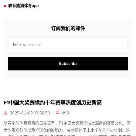
联系熊猫体育app
订阅我们的邮件
Subscribe
F1中国大奖赛续约十年赛事热度创历史新高
2025-01-09 03:56:50
498
随着全球体育赛事的日益竞争，F1中国大奖赛凭借其深厚的赛事文化、庞
大的观众群体以及全球化的影响力，成功续约了未来十年的举办计划。这