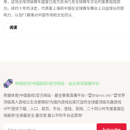
来，这场全球顶级赛车盛宴已成为亚洲乃至全球赛车文化的重要组成部
分。续约十年的决定，代表着上海和中国在全球赛车舞台上日益增长的影
响力，以及F1赛事对中国市场和文化的认...
阅读
熊猫体育(中国版权)官方网站 - 最全赛事直播平台✅🏆(triproc.cn)✅🏆世界
顶级真人游戏让生活更精彩!为国内游戏玩家打造的全球最顶级乐趣游戏
APP,提供下载、入口、首页、平台、登陆、官网、二十四小时专属客服在
线服务!全球最安全,最信誉,最公平的平台运营商!
Subscribe