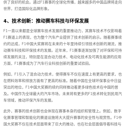
供了良好的机会。通过F1赛事的全球化传播，越来越多的中国品牌将走向
世界，打造国际化品牌形象。
4、技术创新：推动赛车科技与环保发展
F1一直以来都是全球赛车技术发展的重要推动力，其赛车技术不仅影响着
F1赛道上的表现，也为整个汽车产业提供了技术创新的启示。随着赛事续
约的达成，F1中国大奖赛将在未来的十年里持续引领技术创新的潮流，推
动赛车科技和环保技术的发展。近年来，F1赛事逐渐加强了对环保和可持
续发展的关注，特别是在混合动力技术、电动化技术及可再生能源的应用
方面，F1赛事成为了汽车行业科技创新的重要试验田。
例如，F1引入了混合动力技术，使得赛车不仅在速度上有更高的要求，也
在燃料效率和排放方面有了更高的标准。随着中国在全球环保事业中日益
突出的地位，F1中国大奖赛的续约同样推动着更多绿色技术在中国的普
及。中国作为全球最大的汽车市场，未来将有更多的F1技术转化到民用汽
车领域，推动环保汽车的发展。
此外，赛事的技术创新也会体现在赛事本身的组织和管理上。例如，数字
化赛事管理和智能化的赛道设施将大大提升赛事的安全性与观赏性。F1中
国大奖赛不仅在技术层面带来了巨大的推动，也在社会层面倡导着科技与