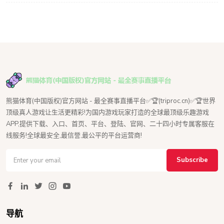
熊猫体育(中国版权)官方网站 - 最全赛事直播平台✅🏆(triproc.cn)✅🏆世界
顶级真人游戏让生活更精彩!为国内游戏玩家打造的全球最顶级乐趣游戏
APP,提供下载、入口、首页、平台、登陆、官网、二十四小时专属客服在
线服务!全球最安全,最信誉,最公平的平台运营商!
Subscribe
导航