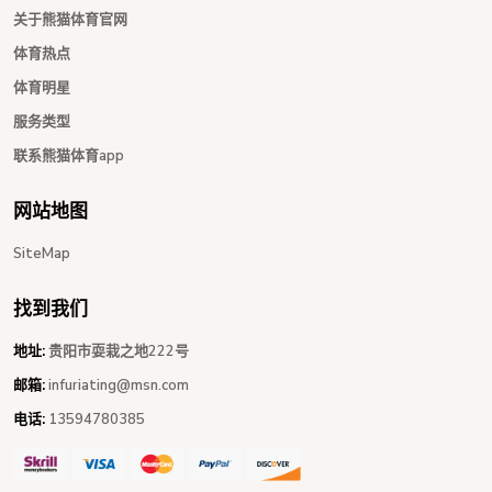
关于熊猫体育官网
体育热点
体育明星
服务类型
联系熊猫体育app
网站地图
SiteMap
找到我们
地址:
贵阳市耍栽之地222号
邮箱:
infuriating@msn.com
电话:
13594780385