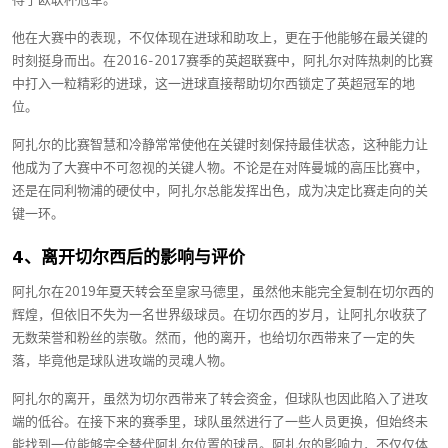
得了欧联杯冠军。
他在大赛中的表现，不仅体现在进球和助攻上，更在于他能够在最关键的
时刻挺身而出。在2016-2017赛季的英超联赛中，阿扎尔对阵热刺的比赛
中打入一粒精彩的进球，这一进球直接帮助切尔西锁定了英超冠军的地
位。
阿扎尔的比赛智慧和冷静常常使他在关键时刻保持最佳状态，这种能力让
他成为了大赛中不可忽视的关键人物。不论是在对阵曼城的高压比赛中，
还是在同利物浦的硬仗中，阿扎尔总能发挥出色，成为决定比赛走向的关
键一环。
4、离开切尔西后的影响与评价
阿扎尔在2019年夏天转会至皇家马德里，虽然他未能完全复制在切尔西的
辉煌，但依旧不失为一名世界级球员。在切尔西的岁月，让阿扎尔收获了
无数荣誉和粉丝的崇敬。然而，他的离开，也给切尔西带来了一定的失
落，毕竟他是球队进攻端的灵魂人物。
阿扎尔的离开，虽然为切尔西带来了转会资金，但球队也因此陷入了进攻
端的低谷。在接下来的赛季里，球队虽然进行了一些人员更换，但始终未
能找到一位能够完全替代阿扎尔位置的球员。阿扎尔的影响力，不仅仅体