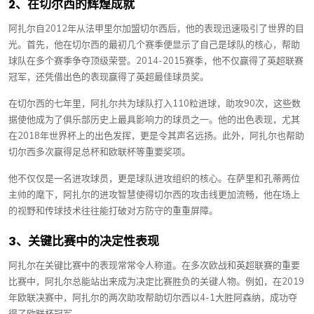
2、在切尔西的辉煌成就
阿扎尔自2012年从法甲里尔加盟切尔西后，他的表现迅速吸引了世界的目
光。首先，他在切尔西的最初几个赛季便显示了自己是球队的核心，帮助
球队在多个赛季争夺顶级荣誉。2014-2015赛季，他不仅赢得了英超联赛
冠军，还凭借出色的表现赢得了英超最佳球员奖。
在切尔西的七年里，阿扎尔共为球队打入110粒进球，助攻90次，这些数
据使他成为了俱乐部历史上最具影响力的球员之一。他的出色表现，尤其
在2018年世界杯上的出色发挥，更是令其声名远扬。此外，阿扎尔也帮助
切尔西多次赢得足总杯和欧联杯等重要奖项。
他不仅仅是一名进攻球员，更是球队进攻组织的核心。在萨里和孔蒂两位
主帅的麾下，阿扎尔的进攻智慧使得切尔西的攻击线更加流畅，他在场上
的视野和传球技术往往能打破对方防守的重重屏障。
3、关键比赛中的决定性表现
阿扎尔在关键比赛中的表现常常令人称道。在多次欧战和英超联赛的重要
比赛中，阿扎尔总能站出来成为决定比赛胜负的关键人物。例如，在2019
年欧联决赛中，阿扎尔的两次助攻帮助切尔西以4-1大胜阿森纳，成功夺