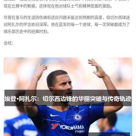
现在比赛中的数据，还体现在他对球队士气和精神层面的激励。
尽管在皇马的生涯因伤病和适应问题未能达到预期的高度，但切尔西球迷
对阿扎尔的怀念依旧深厚。他在蓝军的每一个进球、每一次突破都成为了
俱乐部历史中的经典时刻。
总结：