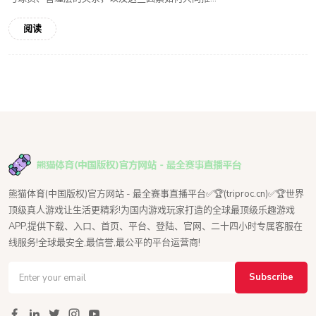
阅读
熊猫体育(中国版权)官方网站 - 最全赛事直播平台✅🏆(triproc.cn)✅🏆世界
顶级真人游戏让生活更精彩!为国内游戏玩家打造的全球最顶级乐趣游戏
APP,提供下载、入口、首页、平台、登陆、官网、二十四小时专属客服在
线服务!全球最安全,最信誉,最公平的平台运营商!
Subscribe