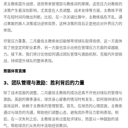
求主教练提升战绩，进而带来管理层与教练间的摩擦。这些压力对教练的
决策产生着深刻影响，尤其是在人员调整、战术安排等方面，主教练不得
不在短时间内做出判断。比如，在一次关键比赛中，主教练临危不乱，通
过果敢的换人决策成功逆转局势，这种决策的背后正是他应对外界压力的
体现。
尽管压力重重，二月最佳主教练依旧能够带领球队取得佳绩，这一方面体
现了他坚定的职业素养，另一方面也显示出他在管理压力方面的卓越能
力。接下来，我们将讨论他如何通过团队管理与激励机制，克服内外部挑
战，持续提升球队的整体表现。
熊猫体育直播
3、团队管理与激励：胜利背后的力量
除了战术层面的调整，二月最佳主教练的成功还离不开他对球队的管理与
激励。英超的赛季漫长，球员身心疲惫的情况时有发生，如何保持球队的
高效运转，依赖于主教练的管理智慧。首先，在球员的心理层面，主教练
通过与球员的沟通，帮助他们调整心态，避免因外界压力影响表现。例
如，在一次失利之后，主教练没有过度批评球队，而是以一种鼓励的语
气，帮助球员们从失利中汲取经验教训。