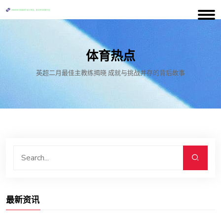
体育热点
英超二月最佳主教练揭晓 成就与挑战并存的背后故事
最新资讯