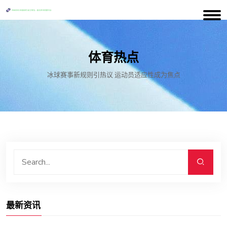
体育热点
冰球赛事新规则引热议 运动员适应性成为焦点
最新资讯