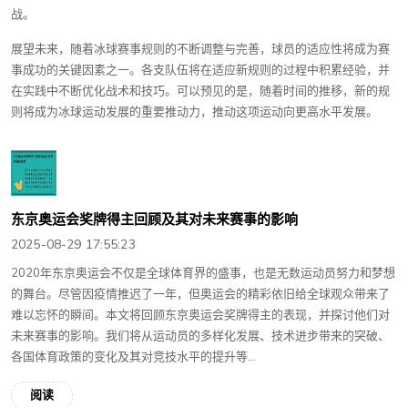
战。
展望未来，随着冰球赛事规则的不断调整与完善，球员的适应性将成为赛
事成功的关键因素之一。各支队伍将在适应新规则的过程中积累经验，并
在实践中不断优化战术和技巧。可以预见的是，随着时间的推移，新的规
则将成为冰球运动发展的重要推动力，推动这项运动向更高水平发展。
东京奥运会奖牌得主回顾及其对未来赛事的影响
2025-08-29 17:55:23
2020年东京奥运会不仅是全球体育界的盛事，也是无数运动员努力和梦想
的舞台。尽管因疫情推迟了一年，但奥运会的精彩依旧给全球观众带来了
难以忘怀的瞬间。本文将回顾东京奥运会奖牌得主的表现，并探讨他们对
未来赛事的影响。我们将从运动员的多样化发展、技术进步带来的突破、
各国体育政策的变化及其对竞技水平的提升等...
阅读