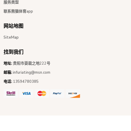
服务类型
联系熊猫体育app
网站地图
SiteMap
找到我们
地址:
贵阳市耍栽之地222号
邮箱:
infuriating@msn.com
电话:
13594780385
Copyright © 2026 - All Rights Reserved
熊猫体育直播
.