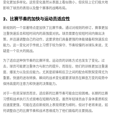
变化更加多样化。这些变化虽然从表面上看似微小，但实际上它们极大地
影响了球员的表现以及整个赛事的战略布局。
2、比赛节奏的加快与运动员适应性
新规则的一个显著特点是加快了比赛节奏。通过对规则的修订，赛事更加
注重快速反击和短时间内的高强度对抗。球员需要在较短时间内做出决
策，并迅速调整自己的动作，这要求他们具备更强的体能储备和快速反应
能力。这一变化对于传统上习惯于较为保守、节奏较慢的冰球队来说，无
疑是一个巨大的挑战。
为了适应这种快节奏的比赛环境，运动员的训练方式也发生了变化。过
去，球员可能更注重体力与耐力的提升，而现在，他们的训练更加注重速
度、爆发力以及反应能力。尤其是前锋和后卫之间的配合和默契变得尤为
重要。快速的进攻转换、瞬间的战术变化都要求球员在瞬息万变的局势中
保持高度的注意力和快速的决策能力。
对于一些资深球员而言，适应新的比赛节奏可能会比较困难。长期的比赛
习惯和战术执行方式很难在短期内改变。虽然年轻球员由于身体素质和反
应速度更强，可能在适应新规则上表现得更为顺利，但对于老将来说，如
何调整自己的比赛节奏和战术思维成为了他们面临的主要挑战。