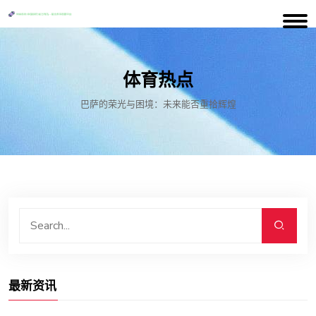
体育热点
巴萨的荣光与困境：未来能否重拾辉煌
最新资讯