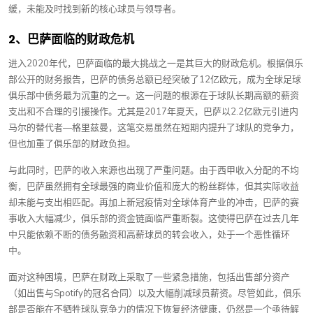
缓，未能及时找到新的核心球员与领导者。
2、巴萨面临的财政危机
进入2020年代，巴萨面临的最大挑战之一是其巨大的财政危机。根据俱乐
部公开的财务报告，巴萨的债务总额已经突破了12亿欧元，成为全球足球
俱乐部中债务最为沉重的之一。这一问题的根源在于球队长期高额的薪资
支出和不合理的引援操作。尤其是2017年夏天，巴萨以2.2亿欧元引进内
马尔的替代者—格里兹曼，这笔交易虽然在短期内提升了球队的竞争力，
但也加重了俱乐部的财政负担。
与此同时，巴萨的收入来源也出现了严重问题。由于西甲收入分配的不均
衡，巴萨虽然拥有全球最强的商业价值和庞大的粉丝群体，但其实际收益
却未能与支出相匹配。再加上新冠疫情对全球体育产业的冲击，巴萨的赛
事收入大幅减少，俱乐部的资金链面临严重断裂。这使得巴萨在过去几年
中只能依赖不断的债务融资和高薪球员的转会收入，处于一个恶性循环
中。
面对这种困境，巴萨在财政上采取了一些紧急措施，包括出售部分资产
（如出售与Spotify的冠名合同）以及大幅削减球员薪资。尽管如此，俱乐
部是否能在不牺牲球队竞争力的情况下恢复经济健康，仍然是一个亟待解