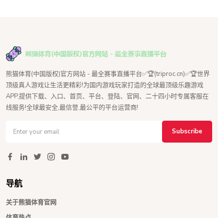
熊猫体育(中国版权)官方网站 - 最全赛事直播平台✅🏆(triproc.cn)✅🏆世界
顶级真人游戏让生活更精彩!为国内游戏玩家打造的全球最顶级乐趣游戏
APP,提供下载、入口、首页、平台、登陆、官网、二十四小时专属客服在
线服务!全球最安全,最信誉,最公平的平台运营商!
Subscribe
导航
关于熊猫体育官网
体育热点