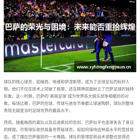
球队的核心球员，如梅西、哈维和伊涅斯塔，成为了全球足坛的标杆人
物。他们不仅在技术上突破了极限，还在精神层面树立了巴萨足球的独特
形象。这一时期，巴萨的“美丽足球”成为世界各大俱乐部争相模仿的对
象。每场比赛，巴萨的控球、传球与进攻节奏都让球迷陶醉，球队的整体
表现无疑是当时足球世界的最高水平。
然而，随着梅西的离队以及瓜迪奥拉的告别，巴萨似乎也逐渐失去了昔日
的辉煌。尽管球队依然具备世界级球员，但如何保持这种高水平的竞技状
态，成了摆在巴萨面前的一大难题。球队的管理层和战术调整也显得迟