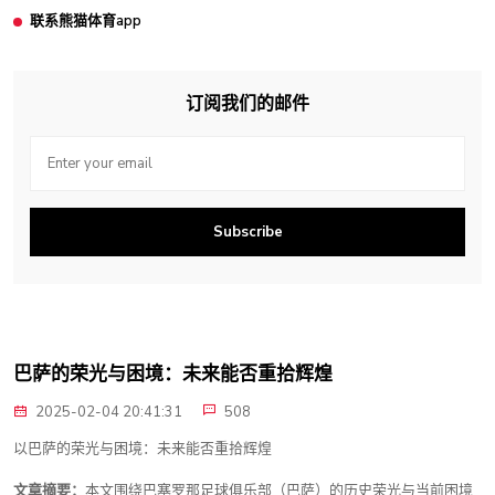
联系熊猫体育app
订阅我们的邮件
Subscribe
巴萨的荣光与困境：未来能否重拾辉煌
2025-02-04 20:41:31
508
以巴萨的荣光与困境：未来能否重拾辉煌
文章摘要：
本文围绕巴塞罗那足球俱乐部（巴萨）的历史荣光与当前困境