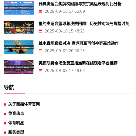
雅典奥运会奖牌榜回顾与东京奥运表现对比分析
2025-09-10 17:52:09
里约奥运会篮球总决赛回顾：历史性对决与辉煌时刻
2025-09-10 15:48:23
跳水赛场巅峰对决 奥运冠军再创神奇高难动作
2025-09-09 20:06:23
英超联赛全场免费直播最新在线观看平台推荐
2025-09-09 17:49:54
导航
关于熊猫体育官网
体育热点
体育明星
服务类型