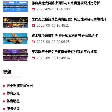
雅典奥运会奖牌榜回顾与东京奥运表现对比分析
2025-09-10 17:52:09
里约奥运会篮球总决赛回顾：历史性对决与辉煌时刻
2025-09-10 15:48:23
跳水赛场巅峰对决 奥运冠军再创神奇高难动作
2025-09-09 20:06:23
英超联赛全场免费直播最新在线观看平台推荐
2025-09-09 17:49:54
导航
关于熊猫体育官网
体育热点
体育明星
服务类型