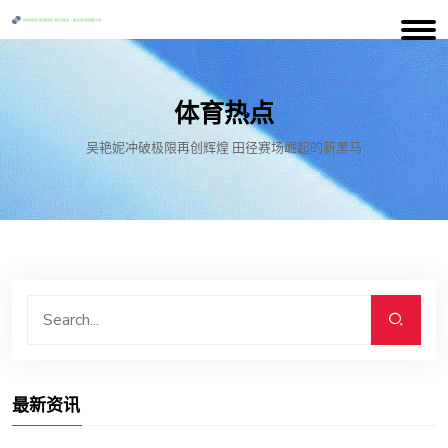
体育热点
吴艳妮冲破极限再创辉煌 田径赛场崛起的新黑马
最新资讯