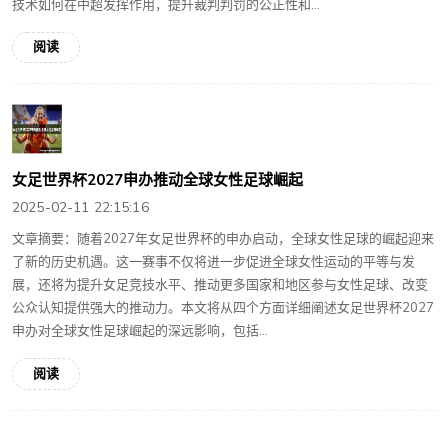
技术如何在中超发挥作用，提升裁判判罚的公正性和...
阅读
女足世界杯2027申办推动全球女性足球崛起
2025-02-11 22:15:16
文章摘要：随着2027年女足世界杯的申办启动，全球女性足球的崛起迎来
了新的历史机遇。这一赛事不仅将进一步促进全球女性运动的平等与发
展，还将为提升女足竞技水平、推动更多国家和地区参与女性足球、改变
公众认知提供强大的推动力。本文将从四个方面详细阐述女足世界杯2027
申办对全球女性足球崛起的深远影响，包括...
阅读