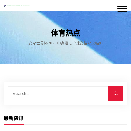
体育热点
女足世界杯2027申办推动全球女性足球崛起
最新资讯