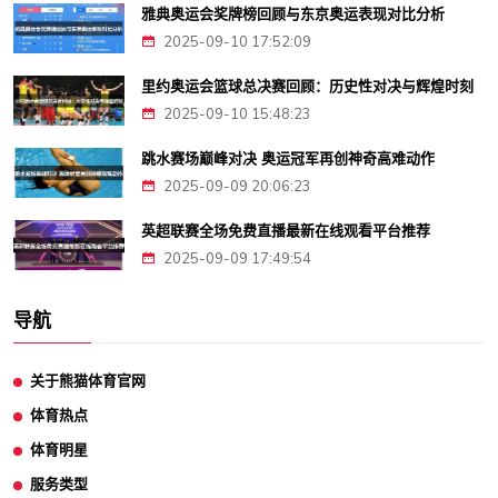
雅典奥运会奖牌榜回顾与东京奥运表现对比分析
2025-09-10 17:52:09
里约奥运会篮球总决赛回顾：历史性对决与辉煌时刻
2025-09-10 15:48:23
跳水赛场巅峰对决 奥运冠军再创神奇高难动作
2025-09-09 20:06:23
英超联赛全场免费直播最新在线观看平台推荐
2025-09-09 17:49:54
导航
关于熊猫体育官网
体育热点
体育明星
服务类型