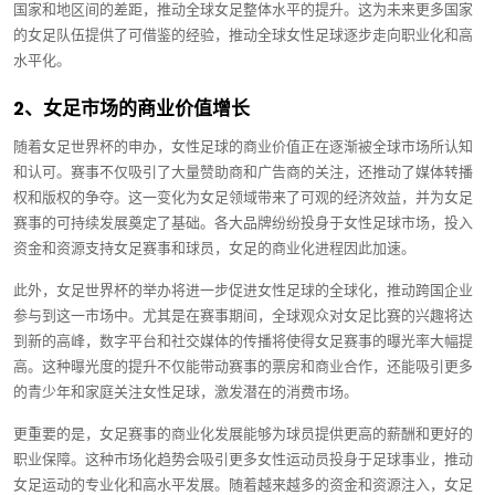
国家和地区间的差距，推动全球女足整体水平的提升。这为未来更多国家
的女足队伍提供了可借鉴的经验，推动全球女性足球逐步走向职业化和高
水平化。
2、女足市场的商业价值增长
随着女足世界杯的申办，女性足球的商业价值正在逐渐被全球市场所认知
和认可。赛事不仅吸引了大量赞助商和广告商的关注，还推动了媒体转播
权和版权的争夺。这一变化为女足领域带来了可观的经济效益，并为女足
赛事的可持续发展奠定了基础。各大品牌纷纷投身于女性足球市场，投入
资金和资源支持女足赛事和球员，女足的商业化进程因此加速。
此外，女足世界杯的举办将进一步促进女性足球的全球化，推动跨国企业
参与到这一市场中。尤其是在赛事期间，全球观众对女足比赛的兴趣将达
到新的高峰，数字平台和社交媒体的传播将使得女足赛事的曝光率大幅提
高。这种曝光度的提升不仅能带动赛事的票房和商业合作，还能吸引更多
的青少年和家庭关注女性足球，激发潜在的消费市场。
更重要的是，女足赛事的商业化发展能够为球员提供更高的薪酬和更好的
职业保障。这种市场化趋势会吸引更多女性运动员投身于足球事业，推动
女足运动的专业化和高水平发展。随着越来越多的资金和资源注入，女足